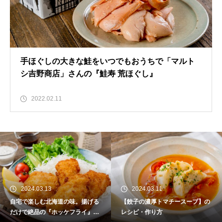
手ほぐしの大きな鮭をいつでもおうちで「マルト
シ吉野商店」さんの『鮭寿 荒ほぐし』
2022.02.11
.13
2024.03.11
2024.03
む北海道の味。揚げる
【餃子の濃厚トマチースープ】の
【お取り寄
の『ホッケフライ』を
レシピ・作り方
チカプ（根