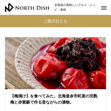
北海道の美味しいグルメ・レシ
ピ・食材
ご飯のおとも
【梅漬け】を食べてみた。北海道余市町産の完熟
梅と赤紫蘇で作る昔ながらの漬物。