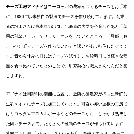
チーズ工房アドナイ
はヨーロッパの農家がつくるチーズをお手本
に、1996年以来独自の製法でチーズを作り続けています。創業
者の堤田さんは熊本県の出身。北海道の大学を卒業したあと千葉
県の乳業メーカーでサラリーマンをしていたところ、「興部（お
こっぺ）町でチーズを作らないか」と誘いがあり移住したそうで
す。昔から休みの日にはチーズを試作し、お給料日には様々な種
類を食べ比べていたとのことで、研究熱心な職人さんなんだと感
じますね。
アドナイは興部町の南側に位置し、近隣の酪農家が搾った新鮮な
生乳をすぐにチーズに加工しています。可愛い赤い屋根の工房で
はリコッタやマスカルポーネなどのチーズから、しっかり熟成し
た固いチーズまで、たくさんの種類のチーズが作られています。
札幌にも店舗 「adonaiとさとやま商店」を構えており、チーズ