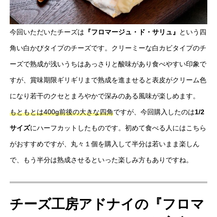
今回いただいたチーズは
『フロマージュ・ド・サリュ』
という四
角い白かびタイプのチーズです。クリーミーな白カビタイプのチ
ーズで熟成が浅いうちはあっさりと酸味があり食べやすい印象で
すが、賞味期限ギリギリまで熟成を進ませると表皮がクリーム色
になり若干のクセとまろやかで深みのある風味が楽しめます。
もともとは400g前後の大きな四角
ですが、今回購入したのは
1/2
サイズ
にハーフカットしたものです。初めて食べる人にはこちら
がおすすめですが、丸々１個を購入して半分は若いまま楽しん
で、もう半分は熟成させるといった楽しみ方もありですね。
チーズ工房アドナイの『
フロマ