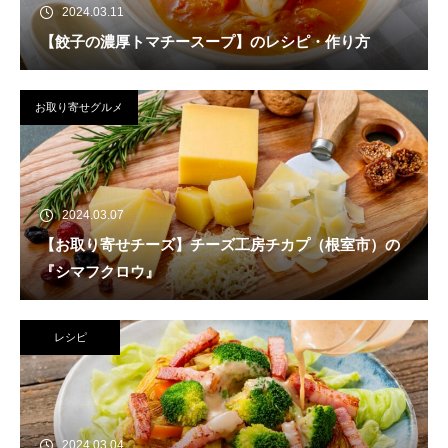
2024.03.11
【餃子の濃厚トマチースープ】のレシピ・作り方
お取り寄せグルメ
2024.03.07
【お取り寄せチーズ】チーズ工房チカプ（根室市）の
『シマフクロウ』
レシピ
2024.03.04