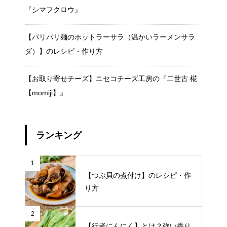
『シマフクロウ』
【パリパリ麺のホットラーサラ（温かいラーメンサラ
ダ）】のレシピ・作り方
【お取り寄せチーズ】ニセコチーズ工房の『二世古 椛
【momiji】』
ランキング
1
【つぶ貝の煮付け】のレシピ・作
り方
2
【行者にんにく】とは？強い香り