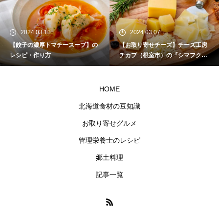
2024.03.11
2024.03.07
【餃子の濃厚トマチースープ】の
【お取り寄せチーズ】チーズ工房
レシピ・作り方
チカプ（根室市）の『シマフクロ
ウ』
HOME
北海道食材の豆知識
お取り寄せグルメ
管理栄養士のレシピ
郷土料理
記事一覧