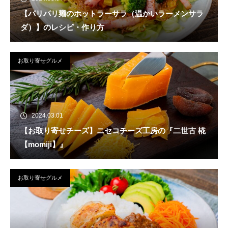
【パリパリ麺のホットラーサラ（温かいラーメンサラ
ダ）】のレシピ・作り方
お取り寄せグルメ
2024.03.01
【お取り寄せチーズ】ニセコチーズ工房の『二世古 椛
【momiji】』
お取り寄せグルメ