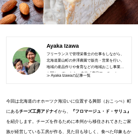
Ayaka Izawa
フリーランスで管理栄養士の仕事をしながら、
北海道栗山町の井澤農園で販売・営業を行い、
地域の産品作りや食育などの地域おこし事業に
も関わっています。 自称「農家フェチ」！
≫ Ayaka Izawaの記事一覧
今回は北海道のオホーツク海沿いに位置する興部（おこっぺ）町
にある
チーズ工房アドナイ
から、
『フロマージュ・ド・サリュ』
を紹介します。チーズを作るために本州から移住されてきたご家
族が経営している工房が作る、見た目も珍しく、食べた印象もか