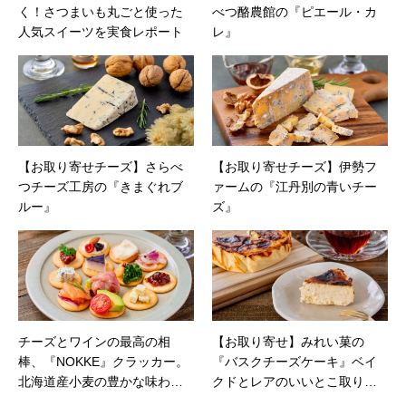
く！さつまいも丸ごと使った
べつ酪農館の『ピエール・カ
人気スイーツを実食レポート
レ』
【お取り寄せチーズ】さらべ
【お取り寄せチーズ】伊勢フ
つチーズ工房の『きまぐれブ
ァームの『江丹別の青いチー
ルー』
ズ』
チーズとワインの最高の相
【お取り寄せ】みれい菓の
棒、『NOKKE』クラッカー。
『バスクチーズケーキ』ベイ
北海道産小麦の豊かな味わい
クドとレアのいいとこ取りス
で特別なひとときを【 PR】
イーツ。