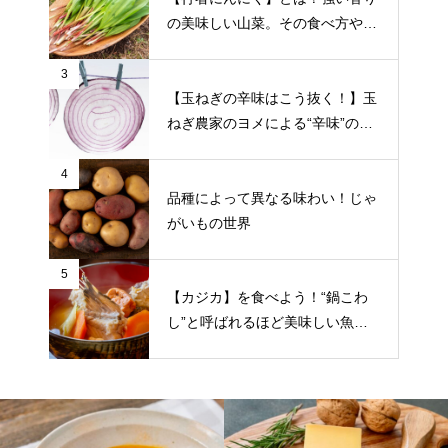
の美味しい山菜。その食べ方や栄
養について
3
【玉ねぎの辛味はこう抜く！】玉
ねぎ農家のヨメによる“辛味”の抜
き方をご紹介
4
品種によって異なる味わい！じゃ
がいもの世界
5
【カジカ】を食べよう！“鍋こわ
し”と呼ばれるほど美味しい魚。
食べ方や旬の時期など詳しく紹介