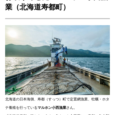
業（北海道寿都町）
北海道の日本海側、寿都（すっつ）町で定置網漁業、牡蠣・ホタ
テ養殖を行っている
マルホン小西漁業
さん。