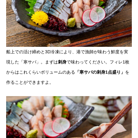
船上での活け締めと3D冷凍により、港で漁師が味わう鮮度を実
現した「寒サバ」。まずは
刺身
で味わってください。フィレ1枚
からはこれくらいボリュームのある
「寒サバの刺身1点盛り」
を
作ることができますよ。