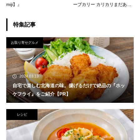
miji】』
ープカリー カリカリまだあ
る？』
特集記事
お取り寄せグルメ
2024.03.13
自宅で楽しむ北海道の味。揚げるだけで絶品の『ホッ
ケフライ』をご紹介【PR】
レシピ