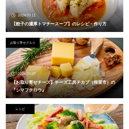
2024.03.11
【餃子の濃厚トマチースープ】のレシピ・作り方
お取り寄せグルメ
2024.03.07
【お取り寄せチーズ】チーズ工房チカプ（根室市）の
『シマフクロウ』
レシピ