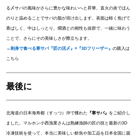
る〆サバの風味がさらに豊かな味わいへと昇華。直火の炎でほん
のりと温めることでサバの脂が溶け出します。表面は軽く焦げて
香ばしく、中はしっとり。燗酒との相性も抜群で、一緒に味わう
ことで、さらにその美味しさが際立ちます。
→
刺身で食べる寒サバ『匠の活〆』×『3Dフリーザー』
の購入は
こちら
最後に
北海道の日本海寿都（すっつ）沖で獲れた
『寒サバ』
をご紹介し
ました。マルホン小西漁業さんは熟練漁師の匠の技と最新の3D
冷凍技術を使って、本当に美味しい鮮魚や加工品を日本全国に届