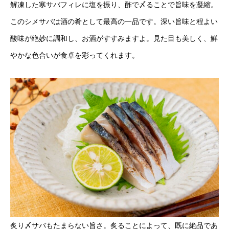
解凍した寒サバフィレに塩を振り、酢で〆ることで旨味を凝縮。
このシメサバは酒の肴として最高の一品です。深い旨味と程よい
酸味が絶妙に調和し、お酒がすすみますよ。見た目も美しく、鮮
やかな色合いが食卓を彩ってくれます。
炙り〆サバもたまらない旨さ。炙ることによって、既に絶品であ