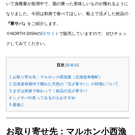
いて漁獲量が急増中で、脂の乗った美味しいものが獲れるように
なりました。今回は刺身で食べてほしい、船上で活〆した絶品の
『寒サバ』
をご紹介します。
※NORTH DISHの
ECサイト
で販売していますので、ぜひチェッ
クしてみてください。
目次
[
非表示
]
1
お取り寄せ先：マルホン小西漁業（北海道寿都町）
2
北海道寿都沖で獲れた天然の『活〆寒サバ』の特徴について
3
まずは刺身で味わって！絶品の活〆寒サバ
4
シメサバや炙ってみるのもおすすめ
5
最後に
お取り寄せ先：マルホン小西漁