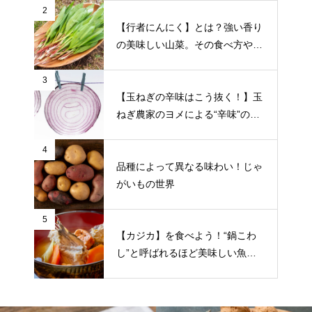
2
【行者にんにく】とは？強い香り
の美味しい山菜。その食べ方や栄
養について
3
【玉ねぎの辛味はこう抜く！】玉
ねぎ農家のヨメによる“辛味”の抜
き方をご紹介
4
品種によって異なる味わい！じゃ
がいもの世界
5
【カジカ】を食べよう！“鍋こわ
し”と呼ばれるほど美味しい魚。
食べ方や旬の時期など詳しく紹介