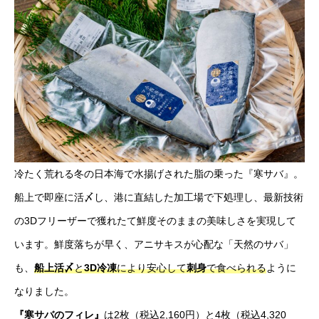
冷たく荒れる冬の日本海で水揚げされた脂の乗った『寒サバ』。
船上で即座に活〆し、港に直結した加工場で下処理し、最新技術
の3Dフリーザーで獲れたて鮮度そのままの美味しさを実現して
います。鮮度落ちが早く、アニサキスが心配な「天然のサバ」
も、
船上活〆
と
3D冷凍
により安心して
刺身
で食べられる
ように
なりました。
『寒サバのフィレ』
は2枚（税込2,160円）と4枚（税込4,320