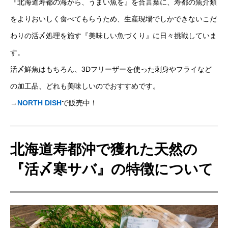
『北海道寿都の海から、うまい魚を』を合言葉に、寿都の魚介類
をよりおいしく食べてもらうため、生産現場でしかできないこだ
わりの活〆処理を施す『美味しい魚づくり』に日々挑戦していま
す。
活〆鮮魚はもちろん、3Dフリーザーを使った刺身やフライなど
の加工品、どれも美味しいのでおすすめです。
→
NORTH DISH
で販売中！
北海道寿都沖で獲れた天然の
『活〆寒サバ』の特徴について