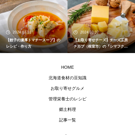
2024.03.11
2024.03.07
【餃子の濃厚トマチースープ】の
【お取り寄せチーズ】チーズ工房
レシピ・作り方
チカプ（根室市）の『シマフクロ
ウ』
HOME
北海道食材の豆知識
お取り寄せグルメ
管理栄養士のレシピ
郷土料理
記事一覧