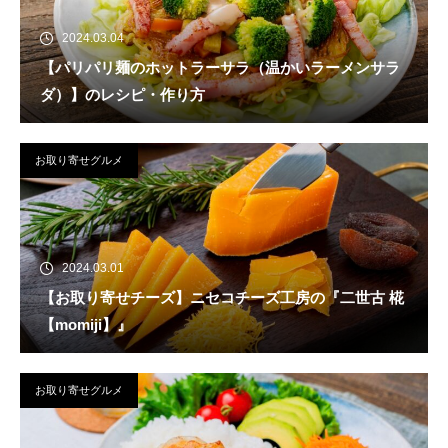
2024.03.04
【パリパリ麺のホットラーサラ（温かいラーメンサラ
ダ）】のレシピ・作り方
お取り寄せグルメ
2024.03.01
【お取り寄せチーズ】ニセコチーズ工房の『二世古 椛
【momiji】』
お取り寄せグルメ