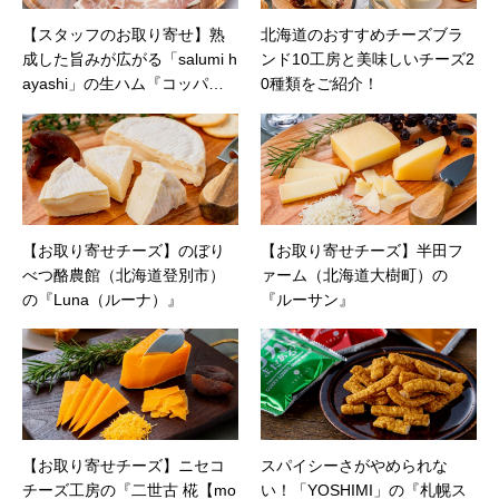
【スタッフのお取り寄せ】熟
北海道のおすすめチーズブラ
成した旨みが広がる「salumi h
ンド10工房と美味しいチーズ2
ayashi」の生ハム『コッパ』
0種類をご紹介！
とワインを楽しむ
【お取り寄せチーズ】のぼり
【お取り寄せチーズ】半田フ
べつ酪農館（北海道登別市）
ァーム（北海道大樹町）の
の『Luna（ルーナ）』
『ルーサン』
【お取り寄せチーズ】ニセコ
スパイシーさがやめられな
チーズ工房の『二世古 椛【mo
い！「YOSHIMI」の『札幌ス