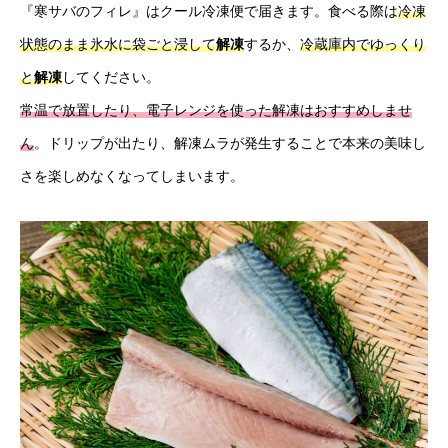
『寒サバのフィレ』はクール冷凍便で届きます。食べる際は
冷凍
状態のまま氷水に袋ごと浸して
解凍
するか、
冷蔵庫内でゆっくり
と
解凍
してください。
常温で放置したり、電子レンジを使った解凍はおすすめしませ
ん
。ドリップが出たり、解凍ムラが発生することで本来の美味し
さを楽しめなくなってしまいます。