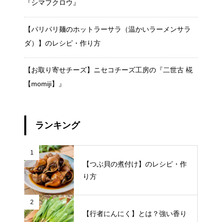
『シマフクロウ』
【パリパリ麺のホットラーサラ（温かいラーメンサラ
ダ）】のレシピ・作り方
【お取り寄せチーズ】ニセコチーズ工房の『二世古 椛
【momiji】』
ランキング
1
【つぶ貝の煮付け】のレシピ・作
り方
2
【行者にんにく】とは？強い香り