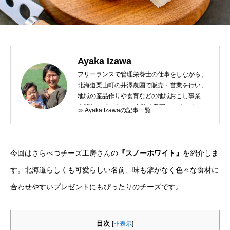
Ayaka Izawa
フリーランスで管理栄養士の仕事をしながら、
北海道栗山町の井澤農園で販売・営業を行い、
地域の産品作りや食育などの地域おこし事業に
も関わっています。 自称「農家フェチ」！
≫ Ayaka Izawaの記事一覧
今回はさらべつチーズ工房さんの
『スノーホワイト』
を紹介しま
す。北海道らしくも可愛らしい名前、味も癖がなく色々な食材に
合わせやすいプレゼントにもぴったりのチーズです。
目次
[
非表示
]