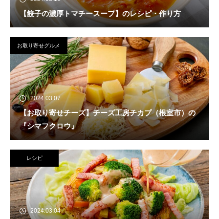
【餃子の濃厚トマチースープ】のレシピ・作り方
お取り寄せグルメ
2024.03.07
【お取り寄せチーズ】チーズ工房チカプ（根室市）の
『シマフクロウ』
レシピ
2024.03.04