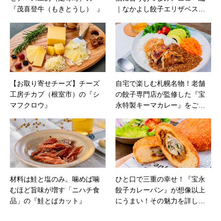
『茂喜登牛（もきとうし） 』
｜なかよし餃子エリザベスの
『羊とクミンの餃子』
【お取り寄せチーズ】チーズ
自宅で楽しむ札幌名物！老舗
工房チカプ（根室市）の『シ
の餃子専門店が監修した『宝
マフクロウ』
永特製キーマカレー』をご紹
介【PR】
材料は鮭と塩のみ。噛めば噛
ひと口で三重の幸せ！『宝永
むほど旨味が増す「ニハチ食
餃子カレーパン』が想像以上
品」の『鮭とばカット』
にうまい！その魅力を詳しく
紹介【 PR】