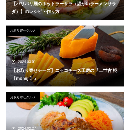
【パリパリ麺のホットラーサラ（温かいラーメンサラ
ダ）】のレシピ・作り方
お取り寄せグルメ
2024.03.01
【お取り寄せチーズ】ニセコチーズ工房の『二世古 椛
【momiji】』
お取り寄せグルメ
2024.02.27