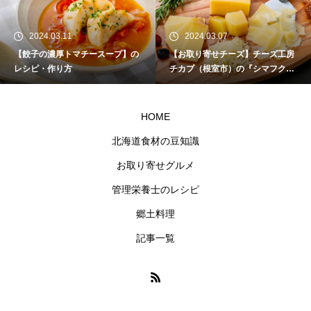
2024.03.11
2024.03.07
【餃子の濃厚トマチースープ】の
【お取り寄せチーズ】チーズ工房
レシピ・作り方
チカプ（根室市）の『シマフクロ
ウ』
HOME
北海道食材の豆知識
お取り寄せグルメ
管理栄養士のレシピ
郷土料理
記事一覧