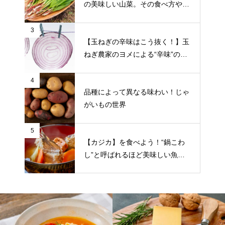
の美味しい山菜。その食べ方や栄
養について
3
【玉ねぎの辛味はこう抜く！】玉
ねぎ農家のヨメによる“辛味”の抜
き方をご紹介
4
品種によって異なる味わい！じゃ
がいもの世界
5
【カジカ】を食べよう！“鍋こわ
し”と呼ばれるほど美味しい魚。
食べ方や旬の時期など詳しく紹介