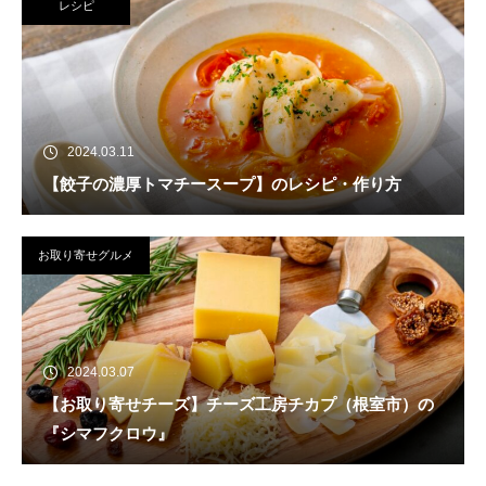
レシピ
2024.03.11
【餃子の濃厚トマチースープ】のレシピ・作り方
お取り寄せグルメ
2024.03.07
【お取り寄せチーズ】チーズ工房チカプ（根室市）の
『シマフクロウ』