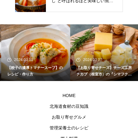
し”と呼ばれるほど美味しい魚。
食べ方や旬の時期など詳しく紹介
2024.03.11
2024.03.07
【餃子の濃厚トマチースープ】の
【お取り寄せチーズ】チーズ工房
レシピ・作り方
チカプ（根室市）の『シマフクロ
ウ』
HOME
北海道食材の豆知識
お取り寄せグルメ
管理栄養士のレシピ