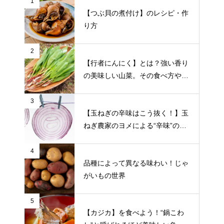
1
【つぶ貝の煮付け】のレシピ・作
り方
2
【行者にんにく】とは？強い香り
の美味しい山菜。その食べ方や栄
養について
3
【玉ねぎの辛味はこう抜く！】玉
ねぎ農家のヨメによる“辛味”の抜
き方をご紹介
4
品種によって異なる味わい！じゃ
がいもの世界
5
【カジカ】を食べよう！“鍋こわ