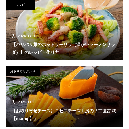
レシピ
2024.03.04
【パリパリ麺のホットラーサラ（温かいラーメンサラ
ダ）】のレシピ・作り方
お取り寄せグルメ
2024.03.01
【お取り寄せチーズ】ニセコチーズ工房の『二世古 椛
【momiji】』